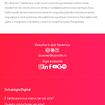
Ao clicar em “cadastrar e-mail” você concorda que deseja receber nossa
newsletter de conteúdos com dicas e novidades sobre nossos serviços. Seus
dados serão armazenados internamente seguindo padrões internacionais de
segurança e você poderá se descadastrar a qualquer momento. Para saber mais
sobre o tratamento de dados consulte nossa Política de Privacidade.
Resuma o que fazemos
ChatGPT
Claude
Perplexity
buenas@upside.rs
Siga a Upside
Instagram
LinkedIn
Facebook
Youtube
Google
Spotify
Estratégia Digital
É tarde para sua marca ter um site?
Quanto custa fazer um site?