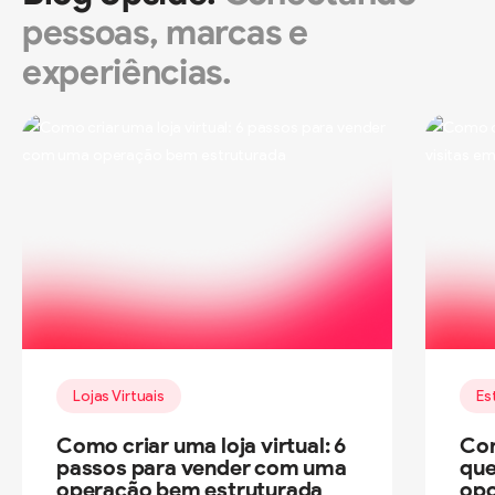
pessoas, marcas e
experiências.
Lojas Virtuais
Es
Como criar uma loja virtual: 6
Com
passos para vender com uma
que
operação bem estruturada
opo