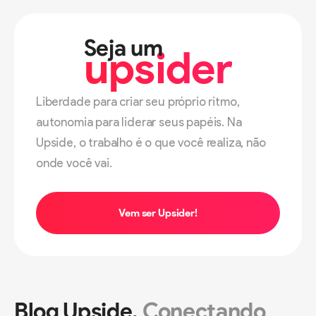
Seja um
upsider
Liberdade para criar seu próprio ritmo,
autonomia para liderar seus papéis. Na
Upside, o trabalho é o que você realiza, não
onde você vai.
Vem ser Upsider!
Blog Upside.
Conectando