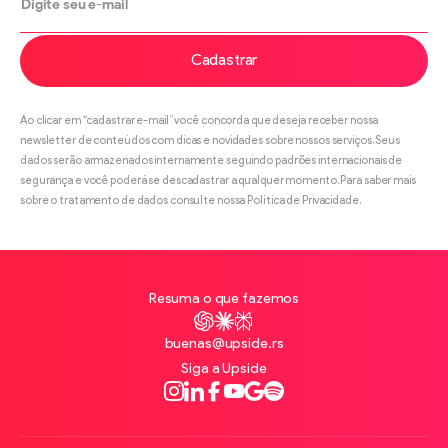
Cadastrar
Ao clicar em “cadastrar e-mail” você concorda que deseja receber nossa
newsletter de conteúdos com dicas e novidades sobre nossos serviços. Seus
dados serão armazenados internamente seguindo padrões internacionais de
segurança e você poderá se descadastrar a qualquer momento. Para saber mais
sobre o tratamento de dados consulte nossa Política de Privacidade.
Resuma o que fazemos
ChatGPT
Claude
Perplexity
buenas@upside.rs
Siga a Upside
Instagram
LinkedIn
Facebook
Youtube
Google
Spotify