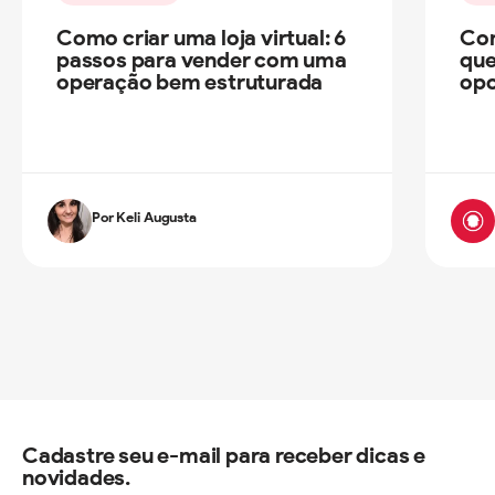
Como criar uma loja virtual: 6
Com
passos para vender com uma
que
operação bem estruturada
opo
Por Keli Augusta
Cadastre seu e-mail para receber dicas e
novidades.