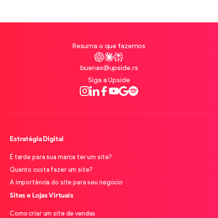
Resuma o que fazemos
ChatGPT
Claude
Perplexity
buenas@upside.rs
Siga a Upside
Instagram
LinkedIn
Facebook
Youtube
Google
Spotify
Estratégia Digital
É tarde para sua marca ter um site?
Quanto custa fazer um site?
A importância do site para seu negócio
Sites e Lojas Virtuais
Como criar um site de vendas