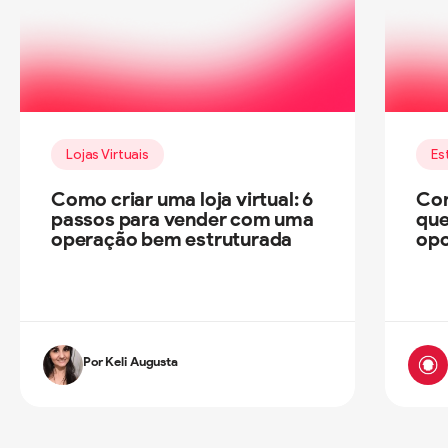
Lojas Virtuais
Es
Como criar uma loja virtual: 6
Com
passos para vender com uma
que
operação bem estruturada
opo
Por Keli Augusta