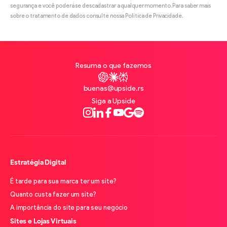
segurança e você poderá se descadastrar a qualquer momento. Para saber mais
sobre o tratamento de dados consulte nossa Política de Privacidade.
Resuma o que fazemos
ChatGPT
Claude
Perplexity
buenas@upside.rs
Siga a Upside
Instagram
LinkedIn
Facebook
Youtube
Google
Spotify
Estratégia Digital
É tarde para sua marca ter um site?
Quanto custa fazer um site?
A importância do site para seu negócio
Sites e Lojas Virtuais